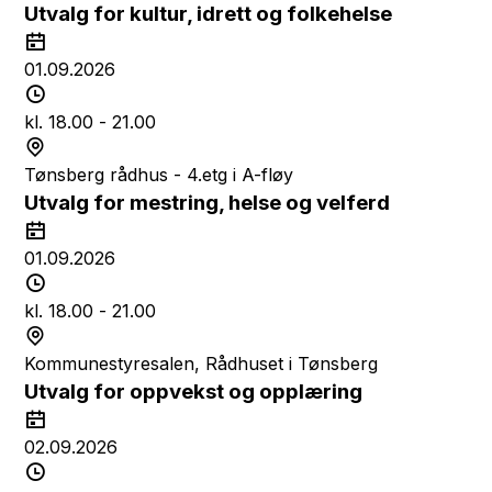
e
Utvalg for kultur, idrett og folkehelse
s
t
D
u
e
a
01.09.2026
l
t
T
k
t
o
i
kl. 18.00 - 21.00
s
a
d
S
t
t
s
t
Tønsberg rådhus - 4.etg i A-fløy
p
e
Utvalg for mestring, helse og velferd
u
d
D
n
a
01.09.2026
k
t
T
t
o
i
kl. 18.00 - 21.00
d
S
s
t
Kommunestyresalen, Rådhuset i Tønsberg
p
e
Utvalg for oppvekst og opplæring
u
d
D
n
a
02.09.2026
k
t
T