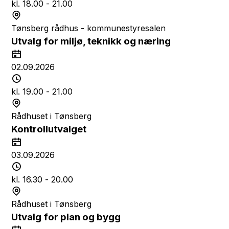
t
o
i
kl. 18.00 - 21.00
d
S
s
t
Tønsberg rådhus - kommunestyresalen
p
e
Utvalg for miljø, teknikk og næring
u
d
D
n
a
02.09.2026
k
t
T
t
o
i
kl. 19.00 - 21.00
d
S
s
t
Rådhuset i Tønsberg
p
e
Kontrollutvalget
u
d
D
n
a
03.09.2026
k
t
T
t
o
i
kl. 16.30 - 20.00
d
S
s
t
Rådhuset i Tønsberg
p
e
Utvalg for plan og bygg
u
d