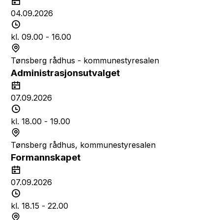
D
n
a
04.09.2026
k
t
T
t
o
i
kl. 09.00 - 16.00
d
S
s
t
Tønsberg rådhus - kommunestyresalen
p
e
Administrasjonsutvalget
u
d
D
n
a
07.09.2026
k
t
T
t
o
i
kl. 18.00 - 19.00
d
S
s
t
Tønsberg rådhus, kommunestyresalen
p
e
Formannskapet
u
d
D
n
a
07.09.2026
k
t
T
t
o
i
kl. 18.15 - 22.00
d
S