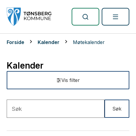
Tønsberg kommune
Du er her:
Forside
Kalender
Møtekalender
Kalender
Vis filter
Søk
S
ø
R
k
e