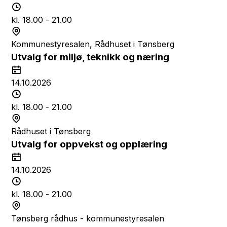
k
t
T
t
o
i
kl. 18.00 - 21.00
d
S
s
t
Kommunestyresalen, Rådhuset i Tønsberg
p
e
Utvalg for miljø, teknikk og næring
u
d
D
n
a
14.10.2026
k
t
T
t
o
i
kl. 18.00 - 21.00
d
S
s
t
Rådhuset i Tønsberg
p
e
Utvalg for oppvekst og opplæring
u
d
D
n
a
14.10.2026
k
t
T
t
o
i
kl. 18.00 - 21.00
d
S
s
t
Tønsberg rådhus - kommunestyresalen