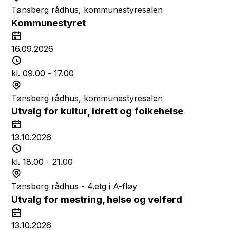
s
t
Tønsberg rådhus, kommunestyresalen
p
e
Kommunestyret
u
d
D
n
a
16.09.2026
k
t
T
t
o
i
kl. 09.00 - 17.00
d
S
s
t
Tønsberg rådhus, kommunestyresalen
p
e
Utvalg for kultur, idrett og folkehelse
u
d
D
n
a
13.10.2026
k
t
T
t
o
i
kl. 18.00 - 21.00
d
S
s
t
Tønsberg rådhus - 4.etg i A-fløy
p
e
Utvalg for mestring, helse og velferd
u
d
D
n
a
13.10.2026