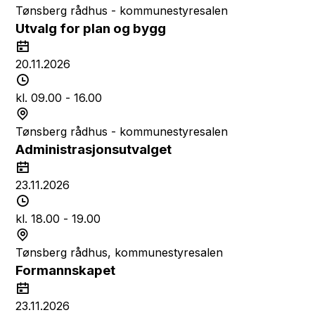
s
t
Tønsberg rådhus - kommunestyresalen
p
e
Utvalg for plan og bygg
u
d
D
n
a
20.11.2026
k
t
T
t
o
i
kl. 09.00 - 16.00
d
S
s
t
Tønsberg rådhus - kommunestyresalen
p
e
Administrasjonsutvalget
u
d
D
n
a
23.11.2026
k
t
T
t
o
i
kl. 18.00 - 19.00
d
S
s
t
Tønsberg rådhus, kommunestyresalen
p
e
Formannskapet
u
d
D
n
a
23.11.2026