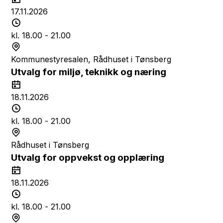
n
a
17.11.2026
k
t
T
t
o
i
kl. 18.00 - 21.00
d
S
s
t
Kommunestyresalen, Rådhuset i Tønsberg
p
e
Utvalg for miljø, teknikk og næring
u
d
D
n
a
18.11.2026
k
t
T
t
o
i
kl. 18.00 - 21.00
d
S
s
t
Rådhuset i Tønsberg
p
e
Utvalg for oppvekst og opplæring
u
d
D
n
a
18.11.2026
k
t
T
t
o
i
kl. 18.00 - 21.00
d
S