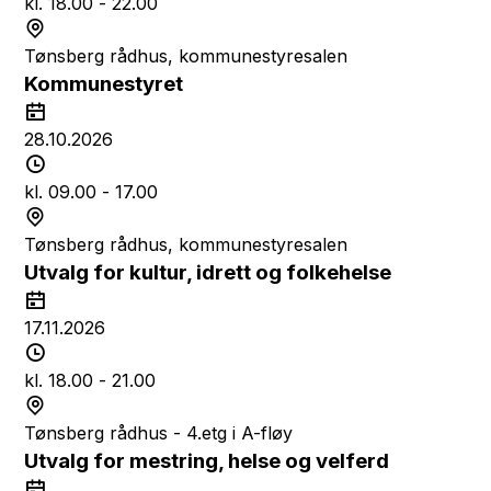
o
i
kl. 18.00 - 22.00
d
S
s
t
Tønsberg rådhus, kommunestyresalen
p
e
Kommunestyret
u
d
D
n
a
28.10.2026
k
t
T
t
o
i
kl. 09.00 - 17.00
d
S
s
t
Tønsberg rådhus, kommunestyresalen
p
e
Utvalg for kultur, idrett og folkehelse
u
d
D
n
a
17.11.2026
k
t
T
t
o
i
kl. 18.00 - 21.00
d
S
s
t
Tønsberg rådhus - 4.etg i A-fløy
p
e
Utvalg for mestring, helse og velferd
u
d
D