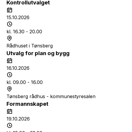
p
e
Kontrollutvalget
u
d
D
n
a
15.10.2026
k
t
T
t
o
i
kl. 16.30 - 20.00
d
S
s
t
Rådhuset i Tønsberg
p
e
Utvalg for plan og bygg
u
d
D
n
a
16.10.2026
k
t
T
t
o
i
kl. 09.00 - 16.00
d
S
s
t
Tønsberg rådhus - kommunestyresalen
p
e
Formannskapet
u
d
D
n
a
19.10.2026
k
t
T
t