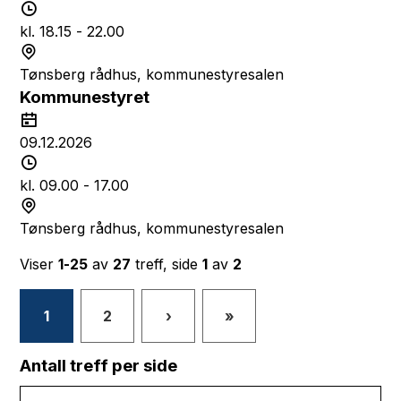
k
t
T
t
o
i
kl. 18.15 - 22.00
d
S
s
t
Tønsberg rådhus, kommunestyresalen
p
e
Kommunestyret
u
d
D
n
a
09.12.2026
k
t
T
t
o
i
kl. 09.00 - 17.00
d
S
s
t
Tønsberg rådhus, kommunestyresalen
p
e
Viser
1-25
av
27
treff, side
1
av
2
u
d
n
k
1
2
›
»
t
Antall treff per side