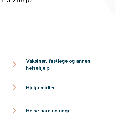
n ta vare på
Vaksiner, fastlege og annen
helsehjelp
Hjelpemidler
Helse barn og unge