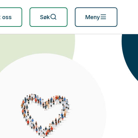
t oss
Søk
Meny