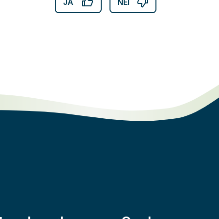
JA
NEI