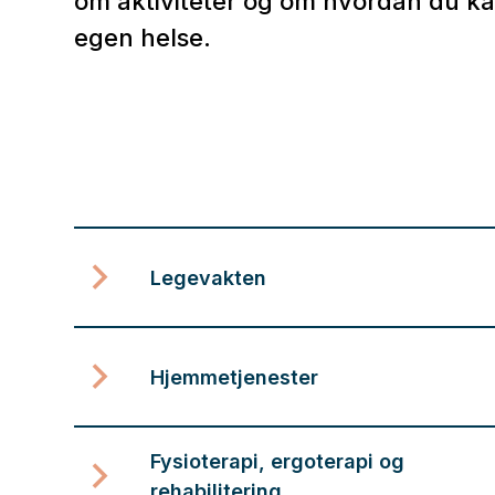
om aktiviteter og om hvordan du ka
egen helse.
Legevakten
Hjemmetjenester
Fysioterapi, ergoterapi og
rehabilitering