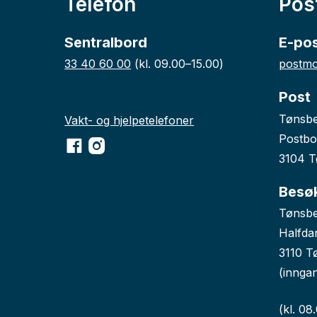
Telefon
Pos
Sentralbord
E-po
33 40 60 00
(kl. 09.00–15.00)
postmo
Post
Tønsb
Vakt- og hjelpetelefoner
Postbo
Facebook
Instagram
3104 T
Besø
Tønsbe
Halfda
3110 T
(innga
(kl. 08