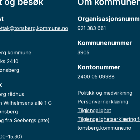
t og besøk
Om kommune
st
Organisasjonsnumm
ttak@tonsberg.kommune.no
921 383 681
Kommunenummer
erg kommune
3905
ks 2410
Kontonummer
ønsberg
2400 05 09988
k
Politikk og medvirkning
rg rådhus
Personvernerklæring
n Wilhelmsens allé 1 C
Tilgjengelighet
ønsberg
Tilgjengelighetserklæring 
ng fra Seebergs gate)
tonsberg.kommune.no
.00–15.30)