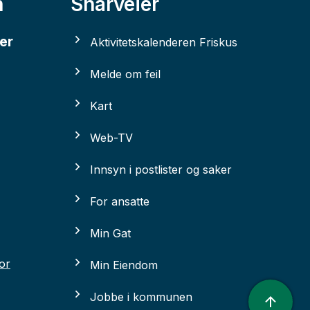
n
Snarveier
er
Aktivitetskalenderen Friskus
Melde om feil
Kart
Web-TV
Innsyn i postlister og saker
For ansatte
Min Gat
for
Min Eiendom
Jobbe i kommunen