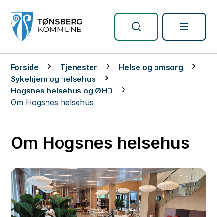
Tønsberg kommune
Du er her:
Forside
Tjenester
Helse og omsorg
Sykehjem og helsehus
Hogsnes helsehus og ØHD
Om Hogsnes helsehus
Om Hogsnes helsehus