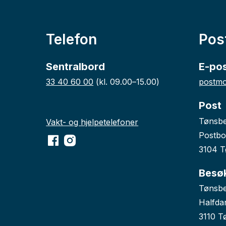
Telefon
Pos
Sentralbord
E-po
33 40 60 00
(kl. 09.00–15.00)
postmo
Post
Tønsb
Vakt- og hjelpetelefoner
Postbo
Facebook
Instagram
3104 T
Besø
Tønsbe
Halfda
3110 T