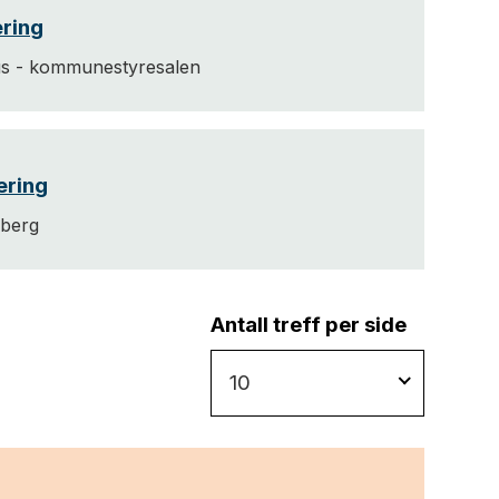
æring
s - kommunestyresalen
æring
sberg
Antall treff per side
10