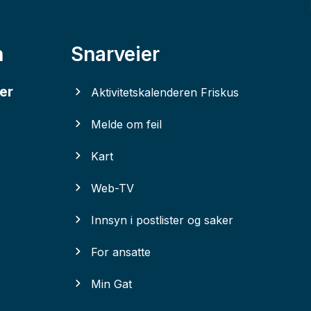
n
Snarveier
er
Aktivitetskalenderen Friskus
Melde om feil
Kart
Web-TV
Innsyn i postlister og saker
For ansatte
Min Gat