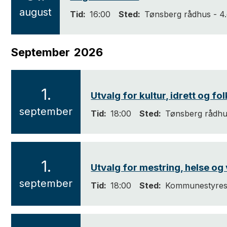
2
august
Tid
16:00
Sted
Tønsberg rådhus - 4.e
0
2
September
2026
6
1.
Utvalg for kultur, idrett og fo
2
september
Tid
18:00
Sted
Tønsberg rådhus
0
2
6
1.
Utvalg for mestring, helse og
2
september
Tid
18:00
Sted
Kommunestyresa
0
2
6