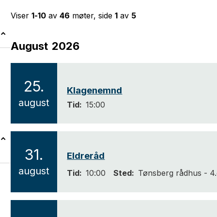
Viser
1-10
av
46
møter, side
1
av
5
August
2026
R
e
s
25.
Klagenemnd
u
2
august
Tid
15:00
l
0
t
2
a
6
31.
Eldreråd
t
2
august
s
Tid
10:00
Sted
Tønsberg rådhus - 4.e
0
i
2
d
6