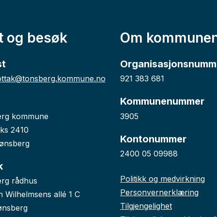
t og besøk
Om kommune
st
Organisasjonsnumm
ttak@tonsberg.kommune.no
921 383 681
Kommunenummer
erg kommune
3905
ks 2410
Kontonummer
ønsberg
2400 05 09988
k
Politikk og medvirkning
rg rådhus
Personvernerklæring
n Wilhelmsens allé 1 C
Tilgjengelighet
ønsberg