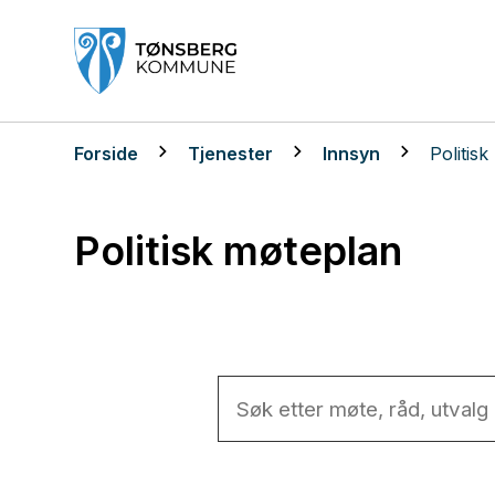
Tønsberg kommune
Du er her:
Forside
Tjenester
Innsyn
Politis
Politisk møteplan