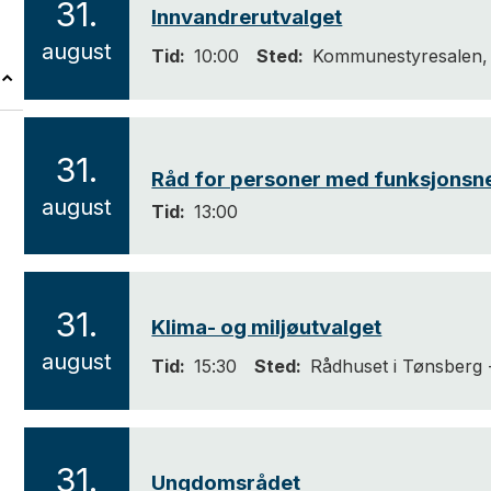
31.
e
Innvandrerutvalget
2
m
august
Tid
10:00
Sted
Kommunestyresalen, 
0
e
2
d
6
m
31.
Råd for personer med funksjonsn
ø
2
august
Tid
13:00
t
0
e
2
6
r
31.
Klima- og miljøutvalget
2
august
Tid
15:30
Sted
Rådhuset i Tønsberg 
0
2
6
31.
Ungdomsrådet