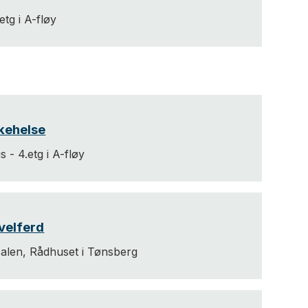
tg i A-fløy
lkehelse
 - 4.etg i A-fløy
 velferd
len, Rådhuset i Tønsberg