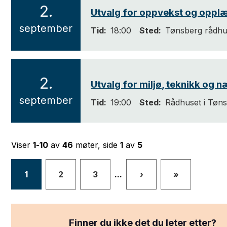
2.
Utvalg for oppvekst og oppl
2
september
Tid
18:00
Sted
Tønsberg rådhu
0
2
6
2.
Utvalg for miljø, teknikk og n
2
september
Tid
19:00
Sted
Rådhuset i Tøn
0
2
6
Viser
1-10
av
46
møter, side
1
av
5
1
2
3
...
›
»
Finner du ikke det du leter etter?