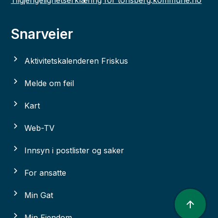
Tilgjengelighetserklæring for tonsberg.kommune.no
Snarveier
Aktivitetskalenderen Friskus
Melde om feil
Kart
Web-TV
Innsyn i postlister og saker
For ansatte
Min Gat
Min Eiendom