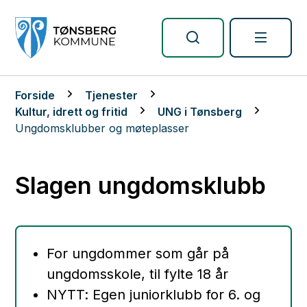
Tønsberg kommune
Du er her:
Forside
Tjenester
Kultur, idrett og fritid
UNG i Tønsberg
Ungdomsklubber og møteplasser
Slagen ungdomsklubb
For ungdommer som går på
ungdomsskole, til fylte 18 år
NYTT: Egen juniorklubb for 6. og