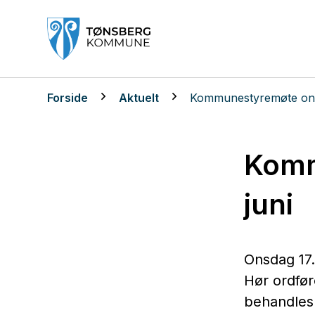
Tønsberg kommune
Du er her:
Forside
Aktuelt
Kommunestyremøte onsd
Komm
juni
Onsdag 17.
Hør ordfør
behandles.