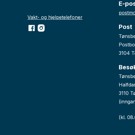
E-po
postmo
Vakt- og hjelpetelefoner
Post
Facebook
Instagram
Tønsb
Postbo
3104 T
Besø
Tønsbe
Halfda
3110 T
(innga
(kl. 08