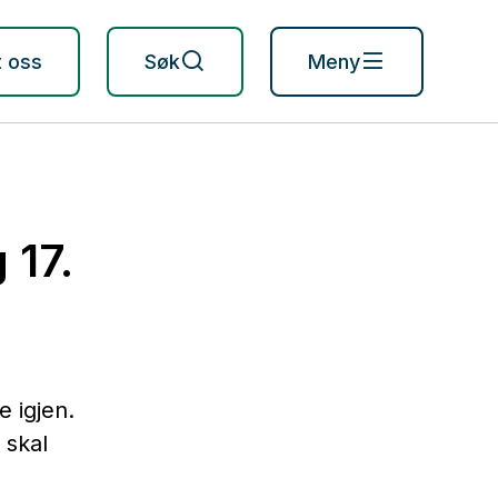
t oss
Søk
Meny
17.
e igjen.
 skal