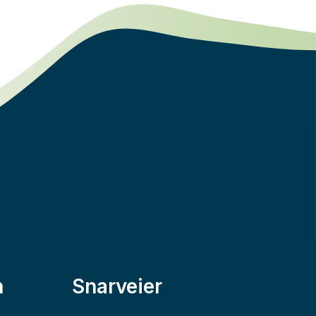
n
Snarveier