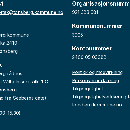
st
Organisasjonsnumm
ttak@tonsberg.kommune.no
921 383 681
Kommunenummer
erg kommune
3905
ks 2410
Kontonummer
ønsberg
2400 05 09988
k
Politikk og medvirkning
rg rådhus
Personvernerklæring
n Wilhelmsens allé 1 C
Tilgjengelighet
ønsberg
Tilgjengelighetserklæring 
ng fra Seebergs gate)
tonsberg.kommune.no
.00–15.30)