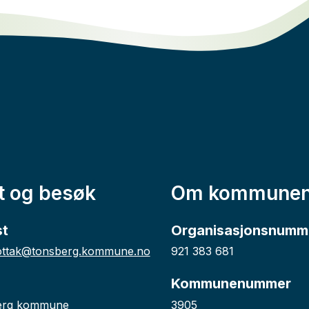
t og besøk
Om kommune
st
Organisasjonsnumm
ttak@tonsberg.kommune.no
921 383 681
Kommunenummer
erg kommune
3905