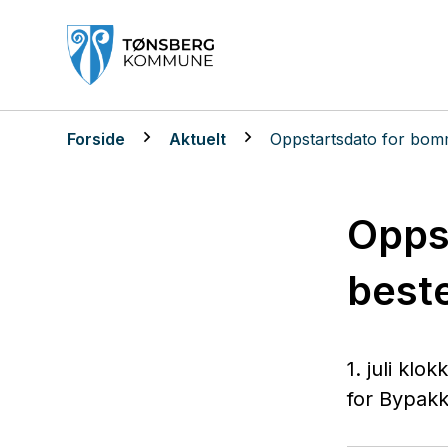
Tønsberg kommune
Du er her:
Forside
Aktuelt
Oppstartsdato for bom
Opps
best
1. juli kl
for Bypak