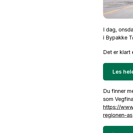
I dag, onsda
i Bypakke Tø
Det er klart
Les hel
Du finner me
som Vegfina
https://www
regionen-as