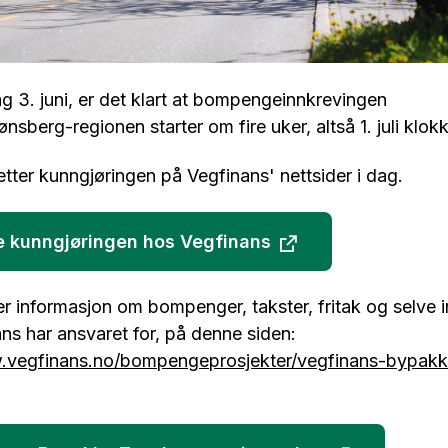
g 3. juni, er det klart at bompengeinnkrevingen
nsberg-regionen starter om fire uker, altså 1. juli klok
 etter kunngjøringen på Vegfinans' nettsider i dag.
e kunngjøringen hos Vegfinans
r informasjon om bompenger, takster, fritak og selve 
ns har ansvaret for, på denne siden:
.vegfinans.no/bompengeprosjekter/vegfinans-bypakk