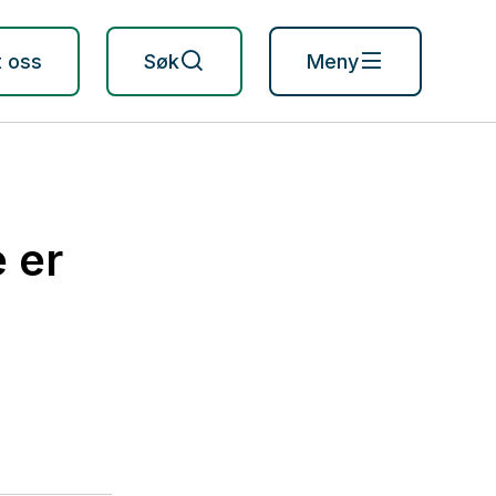
t oss
Søk
Meny
 er