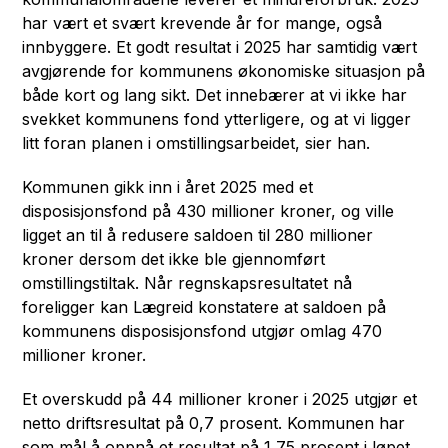
har vært et svært krevende år for mange, også
innbyggere. Et godt resultat i 2025 har samtidig vært
avgjørende for kommunens økonomiske situasjon på
både kort og lang sikt. Det innebærer at vi ikke har
svekket kommunens fond ytterligere, og at vi ligger
litt foran planen i omstillingsarbeidet, sier han.
Kommunen gikk inn i året 2025 med et
disposisjonsfond på 430 millioner kroner, og ville
ligget an til å redusere saldoen til 280 millioner
kroner dersom det ikke ble gjennomført
omstillingstiltak. Når regnskapsresultatet nå
foreligger kan Lægreid konstatere at saldoen på
kommunens disposisjonsfond utgjør omlag 470
millioner kroner.
Et overskudd på 44 millioner kroner i 2025 utgjør et
netto driftsresultat på 0,7 prosent. Kommunen har
som mål å oppnå et resultat på 1,75 prosent i løpet