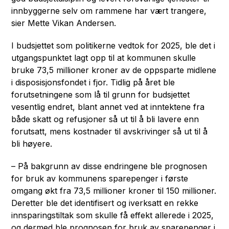
innbyggerne selv om rammene har vært trangere,
sier Mette Vikan Andersen.
I budsjettet som politikerne vedtok for 2025, ble det i
utgangspunktet lagt opp til at kommunen skulle
bruke 73,5 millioner kroner av de oppsparte midlene
i disposisjonsfondet i fjor. Tidlig på året ble
forutsetningene som lå til grunn for budsjettet
vesentlig endret, blant annet ved at inntektene fra
både skatt og refusjoner så ut til å bli lavere enn
forutsatt, mens kostnader til avskrivinger så ut til å
bli høyere.
– På bakgrunn av disse endringene ble prognosen
for bruk av kommunens sparepenger i første
omgang økt fra 73,5 millioner kroner til 150 millioner.
Deretter ble det identifisert og iverksatt en rekke
innsparingstiltak som skulle få effekt allerede i 2025,
og dermed ble prognosen for bruk av sparepenger i