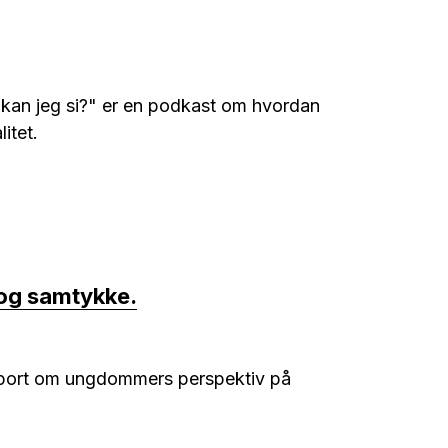
an jeg si?" er en podkast om hvordan
itet.
og samtykke.
pport om ungdommers perspektiv på