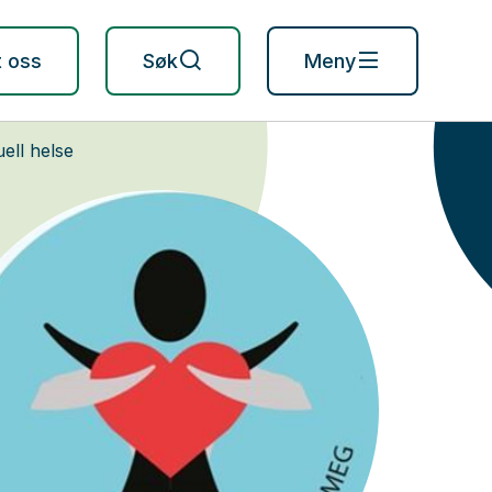
t oss
Søk
Meny
ell helse