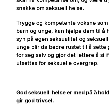
skal ha kompetanse om, og være tr
snakke om seksuell helse.
Trygge og kompetente voksne som
barn og unge, kan hjelpe dem til å h
syn på egen seksualitet og seksuell
unge blir da bedre rustet til å sett
for seg selv og gjør det lettere å si i
utsettes for seksuelle overgrep.
God seksuell helse er med på å hold
gir god trivsel.