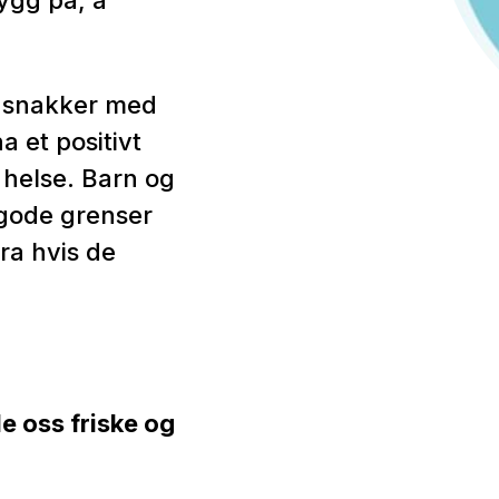
ygg på, å
 snakker med
a et positivt
 helse. Barn og
e gode grenser
fra hvis de
e oss friske og