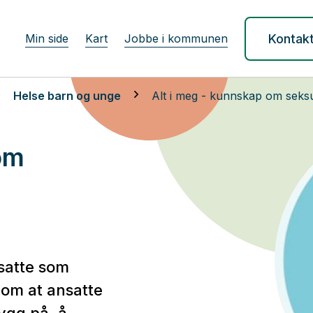
Min side
Kart
Jobbe i kommunen
Kontak
Helse barn og unge
Alt i meg - kunnskap om seksu
om
satte som
om at ansatte