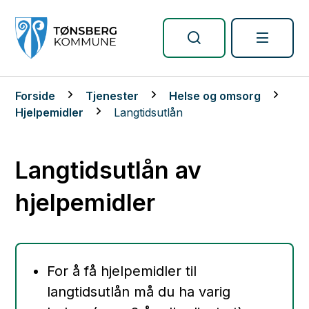
Tønsberg kommune
Du er her:
Forside
Tjenester
Helse og omsorg
Hjelpemidler
Langtidsutlån
Langtidsutlån av
hjelpemidler
For å få hjelpemidler til
langtidsutlån må du ha varig