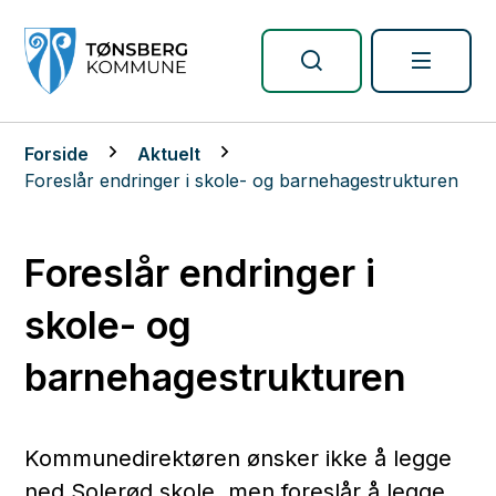
Tønsberg kommune
Du er her:
Forside
Aktuelt
Foreslår endringer i skole- og barnehagestrukturen
Foreslår endringer i
skole- og
barnehagestrukturen
Kommunedirektøren ønsker ikke å legge
ned Solerød skole, men foreslår å legge