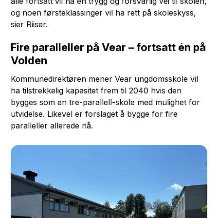
alle fortsatt vil ha en trygg og forsvarlig vei til skolen,
og noen førsteklassinger vil ha rett på skoleskyss,
sier Riiser.
Fire paralleller på Vear – fortsatt én på
Volden
Kommunedirektøren mener Vear ungdomsskole vil
ha tilstrekkelig kapasitet frem til 2040 hvis den
bygges som en tre-parallell-skole med mulighet for
utvidelse. Likevel er forslaget å bygge for fire
paralleller allerede nå.