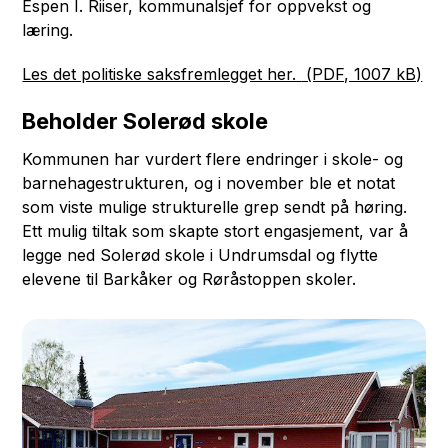
Espen I. Riiser, kommunalsjef for oppvekst og
læring.
Les det politiske saksfremlegget her.
(PDF, 1007 kB)
Beholder Solerød skole
Kommunen har vurdert flere endringer i skole- og
barnehagestrukturen, og i november ble et notat
som viste mulige strukturelle grep sendt på høring.
Ett mulig tiltak som skapte stort engasjement, var å
legge ned Solerød skole i Undrumsdal og flytte
elevene til Barkåker og Røråstoppen skoler.