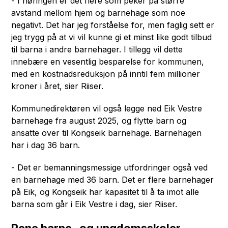
- I høringen er det flere som peker på større
avstand mellom hjem og barnehage som noe
negativt. Det har jeg forståelse for, men faglig sett er
jeg trygg på at vi vil kunne gi et minst like godt tilbud
til barna i andre barnehager. I tillegg vil dette
innebære en vesentlig besparelse for kommunen,
med en kostnadsreduksjon på inntil fem millioner
kroner i året, sier Riiser.
Kommunedirektøren vil også legge ned Eik Vestre
barnehage fra august 2025, og flytte barn og
ansatte over til Kongseik barnehage. Barnehagen
har i dag 36 barn.
- Det er bemanningsmessige utfordringer også ved
en barnehage med 36 barn. Det er flere barnehager
på Eik, og Kongseik har kapasitet til å ta imot alle
barna som går i Eik Vestre i dag, sier Riiser.