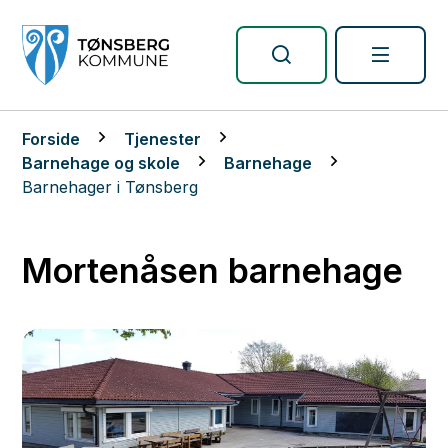
Tønsberg kommune
Du er her:
Forside
Tjenester
Barnehage og skole
Barnehage
Barnehager i Tønsberg
Mortenåsen barnehage