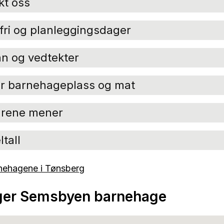
kt oss
 fri og planleggingsdager
an og vedtekter
for barnehageplass og mat
drene mener
tall
nehagene i Tønsberg
gger Semsbyen barnehage