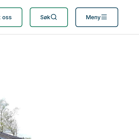
t oss
Søk
Meny