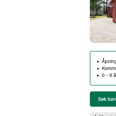
Åpning
Kommu
0 - 6 å
Søk ba