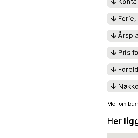
Konta
Ferie,
Årspl
Pris 
Forel
Nøkkel
Mer om bar
Her li