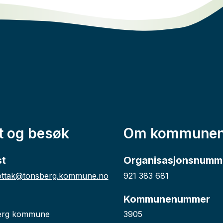
t og besøk
Om kommune
st
Organisasjonsnumm
ttak@tonsberg.kommune.no
921 383 681
Kommunenummer
erg kommune
3905