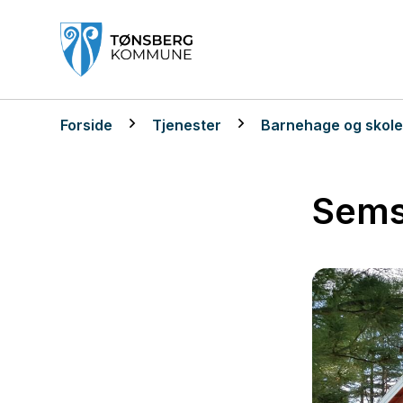
Tønsberg kommune
Du er her:
Forside
Tjenester
Barnehage og skol
Sems